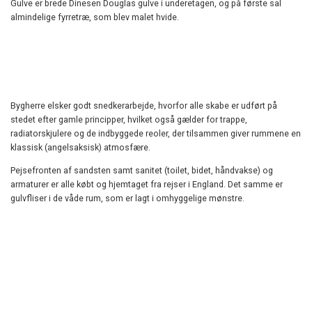
Gulve er brede Dinesen Douglas gulve i underetagen, og på første sal
almindelige fyrretræ, som blev malet hvide.
Bygherre elsker godt snedkerarbejde, hvorfor alle skabe er udført på
stedet efter gamle principper, hvilket også gælder for trappe,
radiatorskjulere og de indbyggede reoler, der tilsammen giver rummene en
klassisk (angelsaksisk) atmosfære.
Pejsefronten af sandsten samt sanitet (toilet, bidet, håndvakse) og
armaturer er alle købt og hjemtaget fra rejser i England. Det samme er
gulvfliser i de våde rum, som er lagt i omhyggelige mønstre.