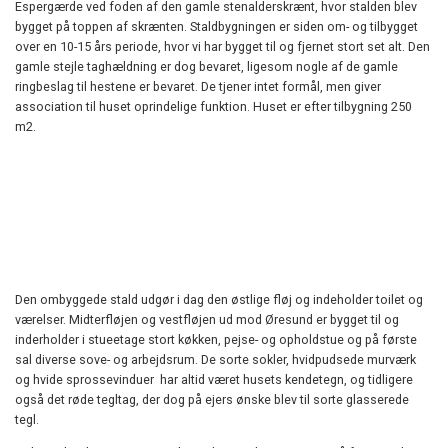
Espergærde ved foden af den gamle stenalderskrænt, hvor stalden blev
bygget på toppen af skrænten. Staldbygningen er siden om- og tilbygget
over en 10-15 års periode, hvor vi har bygget til og fjernet stort set alt. Den
gamle stejle taghældning er dog bevaret, ligesom nogle af de gamle
ringbeslag til hestene er bevaret. De tjener intet formål, men giver
association til huset oprindelige funktion. Huset er efter tilbygning 250
m2.
Den ombyggede stald udgør i dag den østlige fløj og indeholder toilet og
værelser. Midterfløjen og vestfløjen ud mod Øresund er bygget til og
inderholder i stueetage stort køkken, pejse- og opholdstue og på første
sal diverse sove- og arbejdsrum. De sorte sokler, hvidpudsede murværk
og hvide sprossevinduer har altid været husets kendetegn, og tidligere
også det røde tegltag, der dog på ejers ønske blev til sorte glasserede
tegl.