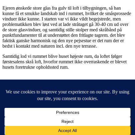
Ejeren ønskede store glas fra gulv til loft i tilbygningen, så han
kunne få et smukke landskab ind i rummet, hvilket de småsprossede
vinduer ikke kunne. I starten var vi ikke vildt begejstrede, men
problematikken blev løst ved at lade stråtaget gå 30-40 cm ud over
de store glasvinduer, og samtidig stille stolper med skråbånd på
punktfundamenter til at understøttet den fritlagte tagrem. det blev
faktisk ganske harmonisk og den nye pejsestue er det rum der er
bedst i kontakt med naturen incl. den nye terrasse.
Samtidig lod vi rummet blive huset højeste rum, da loftet følger
førstesalens skrå loft, hvorfor rummet ikke overraskende er blevet
husets foretrukne opholdssted rum.
Jan Arnt Arkitekt MAA, Stokholmsvej 23, DK Espergærde
3060
Mobil 20 48 44 54 Copyright © 2019