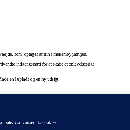
ulvhøjde, som optages af trin i mellembygningen.
vendte indgangsparti for at skabe et oplevelsesrigt
 finde en læplads og en ny udsigt.
ej 23, DK Espergærde 3060