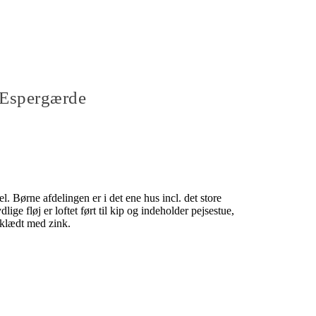
i Espergærde
. Børne afdelingen er i det ene hus incl. det store
ige fløj er loftet ført til kip og indeholder pejsestue,
eklædt med zink.