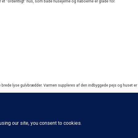
 er et “ordentligt” hus, som både husejerne og naboerne er glade for.
 brede lyse gulvbrædder. Varmen suppleres af den indbyggede pejs og huset er o
 elementer og sorte bordplader, og de to badeværelser har væghængte skabe m
håndvaske.