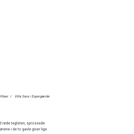
Villaer
/
Villa Sara i Espergærde
ed røde teglsten, sprossede
rene i de to gavle giver lige