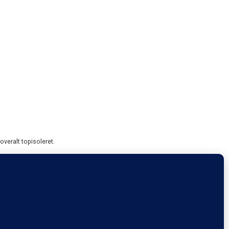
veralt topisoleret.
ed fyldningslåger og teak