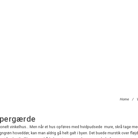
Home
/
Espergærde
aditionelt vinkelhus… Men når et hus opføres med hvidpudsede mure, skrå tage m
grøn hoveddør, kan man aldrig gå helt galt i byen. Det buede murstik over fløjdø