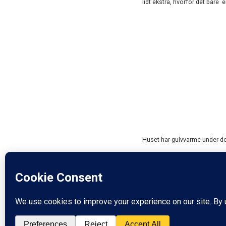
lidt ekstra, hvorfor det bare
Huset har gulvvarme under de
Køkken er moderne med hvide
bordplader med nedfældede 