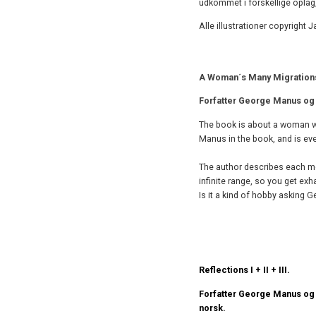
udkommet i forskellige oplag, 
Alle illustrationer copyright 
A Woman´s Many Migration
Forfatter George Manus og i
The book is about a woman wh
Manus in the book, and is eve
The author describes each mo
infinite range, so you get exh
Is it a kind of hobby asking
Reflections I + II + III.
Forfatter George Manus og i
norsk.