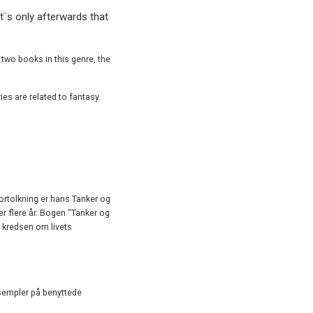
t´s only afterwards that
 two books in this genre, the
ies are related to fantasy.
ortolkning er hans Tanker og
r flere år. Bogen “Tanker og
 kredsen om livets
eksempler på benyttede