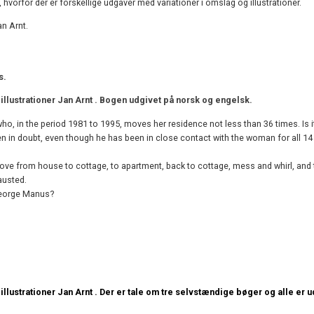
hvorfor der er forskellige udgaver med variationer i omslag og illustrationer.
Jan Arnt.
s.
llustrationer Jan Arnt . Bogen udgivet på norsk og engelsk.
o, in the period 1981 to 1995, moves her residence not less than 36 times. Is 
n in doubt, even though he has been in close contact with the woman for all 14
ve from house to cottage, to apartment, back to cottage, mess and whirl, and 
austed.
 George Manus?
llustrationer Jan Arnt . Der er tale om tre selvstændige bøger og alle er