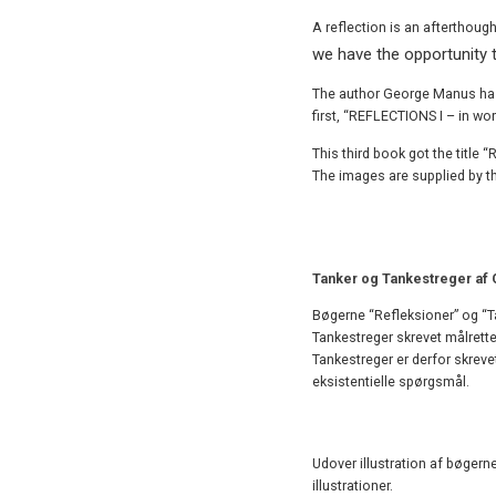
A reflection is an afterthough
we have the opportunity t
The author George Manus has t
first, “REFLECTIONS I – in wo
This third book got the title 
The images are supplied by th
Tanker og Tankestreger af 
Bøgerne “Refleksioner” og “T
Tankestreger skrevet målrette
Tankestreger er derfor skrev
eksistentielle spørgsmål.
Udover illustration af bøgernes
illustrationer.