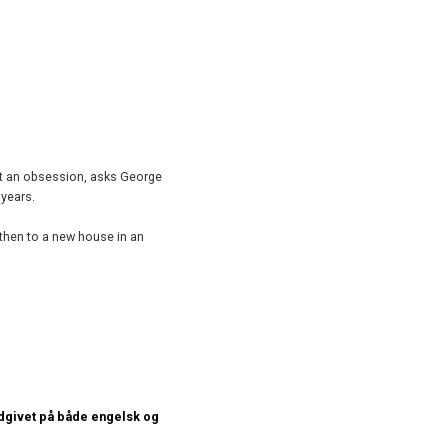
it an obsession, asks George
 years.
then to a new house in an
 udgivet på både engelsk og