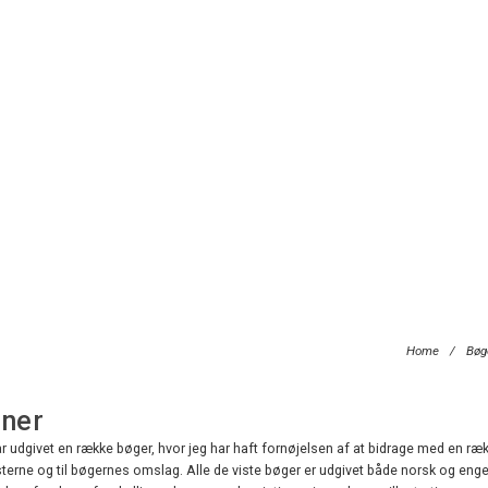
Home
/
Bøge
oner
udgivet en række bøger, hvor jeg har haft fornøjelsen af at bidrage med en række
terne og til bøgernes omslag. Alle de viste bøger er udgivet både norsk og enge