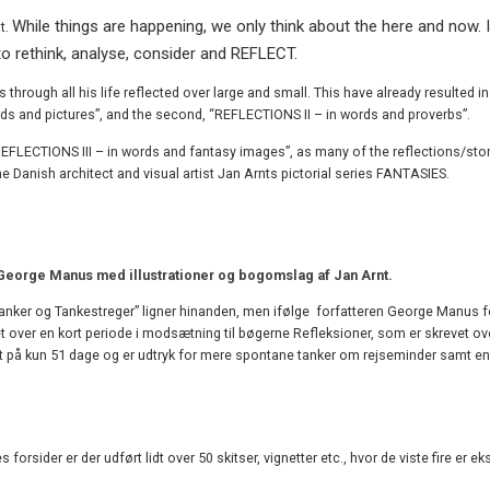
While things are happening, we only think about the here and now. I
t.
o rethink, analyse, consider and REFLECT.
hrough all his life reflected over large and small. This have already resulted in
rds and pictures”, and the second, “REFLECTIONS II – in words and proverbs”.
“REFLECTIONS III – in words and fantasy images”, as many of the reflections/stor
e Danish architect and visual artist Jan Arnts pictorial series FANTASIES.
George Manus med illustrationer og bogomslag af Jan Arnt.
anker og Tankestreger” ligner hinanden, men ifølge forfatteren George Manus f
t over en kort periode i modsætning til bøgerne Refleksioner, som er skrevet ove
et på kun 51 dage og er udtryk for mere spontane tanker om rejseminder samt en
 forsider er der udført lidt over 50 skitser, vignetter etc., hvor de viste fire er 