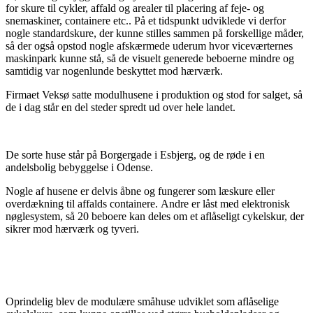
for skure til cykler, affald og arealer til placering af feje- og
snemaskiner, containere etc.. På et tidspunkt udviklede vi derfor
nogle standardskure, der kunne stilles sammen på forskellige måder,
så der også opstod nogle afskærmede uderum hvor viceværternes
maskinpark kunne stå, så de visuelt generede beboerne mindre og
samtidig var nogenlunde beskyttet mod hærværk.
Firmaet Veksø satte modulhusene i produktion og stod for salget, så
de i dag står en del steder spredt ud over hele landet.
De sorte huse står på Borgergade i Esbjerg, og de røde i en
andelsbolig bebyggelse i Odense.
Nogle af husene er delvis åbne og fungerer som læskure eller
overdækning til affalds containere. Andre er låst med elektronisk
nøglesystem, så 20 beboere kan deles om et aflåseligt cykelskur, der
sikrer mod hærværk og tyveri.
Oprindelig blev de modulære småhuse udviklet som aflåselige