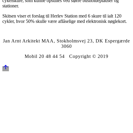
cykelskure, som kunne opstilles ved større busholdepladser og
stationer.
Skitsen viser et forslag til Herlev Station med 6 skure til ialt 120
cykler, hvor 50% skulle være aflåselige med elektronisk nøglekort.
Jan Arnt Arkitekt MAA, Stokholmsvej 23, DK Espergærde
3060
Mobil 20 48 44 54 Copyright © 2019