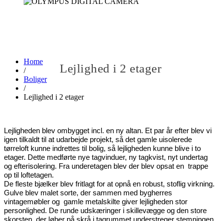
Home
Lejlighed i 2 etager
/
Boliger
/
Lejlighed i 2 etager
Lejligheden blev ombygget incl. en ny altan. Et par år efter blev vi
igen tilkaldt til at udarbejde projekt, så det gamle uisolerede
tørreloft kunne indrettes til bolig, så lejligheden kunne blive i to
etager. Dette medførte nye tagvinduer, ny tagkvist, nyt undertag
og efterisolering. Fra underetagen blev
der blev opsat en trappe
op til loftetagen.
De fleste bjælker blev fritlagt for at opnå en robust, stoflig virkning.
Gulve blev malet sorte, der sammen med bygherres
vintagemøbler og gamle metalskilte giver lejligheden stor
personlighed.
De runde udskæringer i skillevægge og den store
skorsten, der løber på skrå i tagrummet understreger stemningen