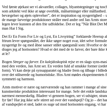
Ved første øjekast ser vi akvareller, collages, blyantstegninger og tusch
som arkitekt ved ikke at søge overblik, målsætninger eller målfasthed.
bevægelser og øjets oplevelser”, det er inspiration og nysgerrighed
de mange farverige produktioner stråler med andre ord Jan Arnts stor
legen lever kunsten af den frie udfoldelse. Det er leg ”Når Blot De
man Har I Sig.
Det Er En Form For Liv og Lyst, En Livsytring” forklarede Heerup al
frirum lever spørgsmålet, der ikke søger noget svar, idet selve formule
nysgerrigt liv og med åbne sanser stillet spørgsmål som: Hvorfor er d
drages jeg af horisonten? Hvad er det med de to farver, der bare ikke 
at le?
Bogen
Streger og farver. En kalejdoskopisk rejse
er en slags syns-mas
med den verden, Jan Arnt ser. En verden fuld af smukke former (ord
form). Vi kan dreje på synsapparatet og bladre frem og tilbage i billed
over det stiliserede og humoristiske. Hos Arnt mødes eksperimentets 
symmetri og harmoni.
Arnts motiver er nære og nærværende og han rammer i mange af sine 
kunstneriske produktion interessant for mange. Selv det enkle landsk
nærmest menneskelig. Bladrer vi gennem bogen, ser vi udsigter, strande
fyr før? Har jeg ikke selv stirret ud over det vandspejl? Og jo – det h
af vandspejlet et sted, ladet os suge ud mod horisonten engang, vi ha