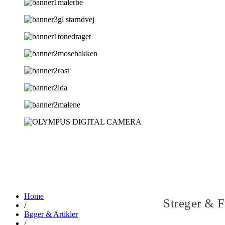
Home
Streger & F
/
Bøger & Artikler
/