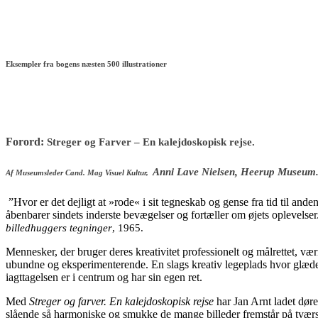
Eksempler fra bogens næsten 500 illustrationer
Forord:
Streger og Farver – En kalejdoskopisk rejse.
Anni Lave Nielsen, Heerup Museum
Af Museumsleder Cand. Mag Visuel Kultur,
”Hvor er det dejligt at »rode« i sit tegneskab og gense fra tid til an
åbenbarer sindets inderste bevægelser og fortæller om øjets oplevels
billedhuggers tegninger
, 1965.
Mennesker, der bruger deres kreativitet professionelt og målrettet, værn
ubundne og eksperimenterende. En slags kreativ legeplads hvor glæd
iagttagelsen er i centrum og har sin egen ret.
Med
Streger og farver. En kalejdoskopisk rejse
har Jan Arnt ladet døren
slående så harmoniske og smukke de mange billeder fremstår på tværs a