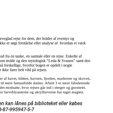
rveglad rejse for dem, der holder af eventyr og
 ikke er søgt forståelse eller analyse af hvordan et værk
ud fra en tanke, en samtale eller en rejse. Enkelte af
snit om trolde og den mytologisk “Leda & Svanen” samt den
forskellige, hvorfor bogen er opdelt i nogle
ikke farer helt vild på rejsen.
er af havet, klitten, havnen, fjorden, markerne og skoven,
 til mere fantasifulde damer.
Afsnit 3 er mere fabulerende
det modsatte, hvor rejsen går ind i streger og geometri.
hvor farveblyanterne og akrylfarverne har taget magten.
n kan lånes på biblioteket eller købes
8-87-995947-5-7