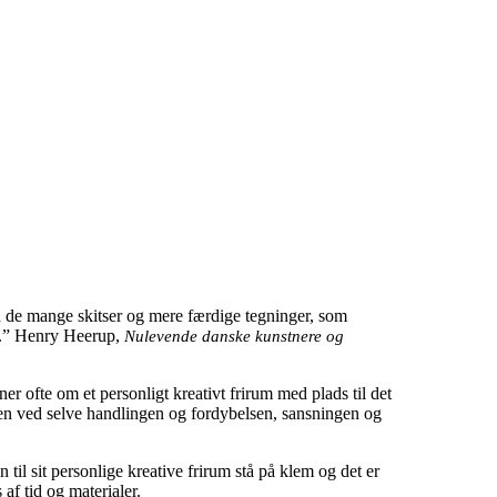
.
den de mange skitser og mere færdige tegninger, som
er.” Henry Heerup,
Nulevende danske kunstnere og
er ofte om et personligt kreativt frirum med plads til det
en ved selve handlingen og fordybelsen, sansningen og
 til sit personlige kreative frirum stå på klem og det er
f tid og materialer.