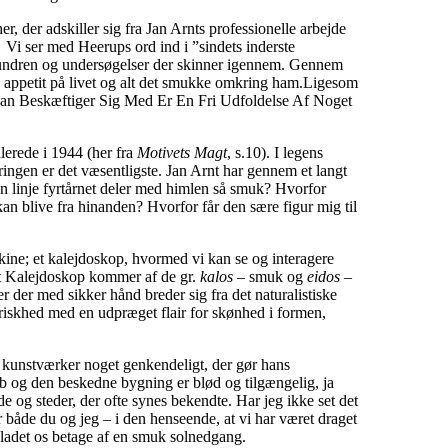
er, der adskiller sig fra Jan Arnts professionelle arbejde
 Vi ser med Heerups ord ind i ”sindets inderste
 – undren og undersøgelser der skinner igennem. Gennem
e appetit på livet og alt det smukke omkring ham.Ligesom
t Man Beskæftiger Sig Med Er En Fri Udfoldelse Af Noget
lerede i 1944 (her fra
Motivets Magt
, s.10). I legens
ringen er det væsentligste. Jan Arnt har gennem et langt
en linje fyrtårnet deler med himlen så smuk? Hvorfor
kan blive fra hinanden? Hvorfor får den sære figur mig til
kine; et kalejdoskop, hvormed vi kan se og interagere
et Kalejdoskop kommer af de gr.
kalos –
smuk og
eidos
–
er der med sikker hånd breder sig fra det naturalistiske
friskhed med en udpræget flair for skønhed i formen,
kunstværker noget genkendeligt, der gør hans
ab og den beskedne bygning er blød og tilgængelig, ja
 og steder, der ofte synes bekendte. Har jeg ikke set det
ar både du og jeg – i den henseende, at vi har været draget
r ladet os betage af en smuk solnedgang.