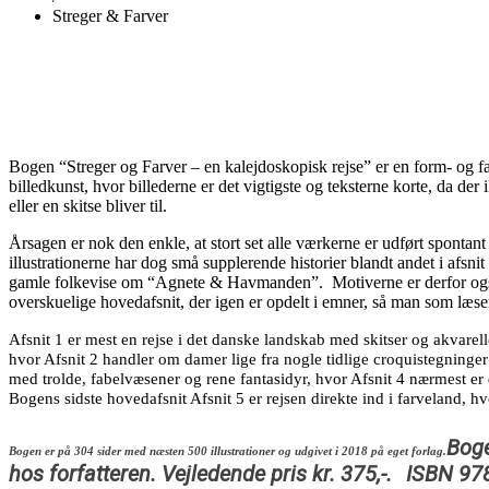
Streger & Farver
Bogen “Streger og Farver – en kalejdoskopisk rejse” er en form- og fa
billedkunst, hvor billederne er det vigtigste og teksterne korte, da der
eller en skitse bliver til.
Årsagen er nok den enkle, at stort set alle værkerne er udført spontant 
illustrationerne har dog små supplerende historier blandt andet i af
gamle folkevise om “Agnete & Havmanden”. Motiverne er derfor også 
overskuelige hovedafsnit, der igen er opdelt i emner, så man som læser 
Afsnit 1 er mest en rejse i det danske landskab med skitser og akvarell
hvor Afsnit 2 handler om damer lige fra nogle tidlige croquistegninger
med trolde, fabelvæsener og rene fantasidyr, hvor Afsnit 4 nærmest er 
Bogens sidste hovedafsnit Afsnit 5 er rejsen direkte ind i farveland, 
Boge
Bogen er på 304 sider med næsten 500 illustrationer og udgivet i 2018 på eget forlag.
hos forfatteren. Vejledende pris kr. 375,-.
ISBN 97