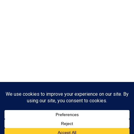
Jan Arnt Arkitekt MAA, Stokholmsvej 23, DK Espergærde 3060